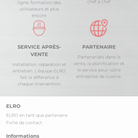
chef à chef
ligne, formation des
utilisateurs et plus
encore
SERVICE APRÈS-
PARTENAIRE
VENTE
Partenariats dans la
vente, la planification et
Installation, réparation et
le service pour votre
entretien. L'équipe ELRO
entreprise de cuisine.
fait la différence à
chaque itnervention
ELRO
ELRO en tant que partenaire
Fiche de contact
Informations