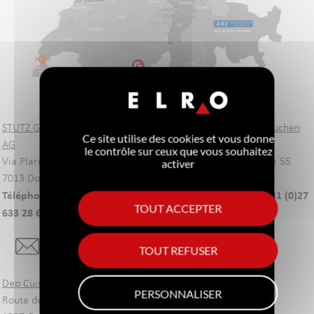
STUTZ Grossküchen
Flavio Morosoli SA
Gastra Grossküchen
Ce site utilise des cookies et vous donne
AG
Via dei Balconi 4,
AG
le contrôle sur ceux que vous souhaitez
Via Plarenga 4
Zona Industriale 2
Kantonsstrasse 55
activer
7013 Domat/Ems
6917 Lugano
3930 Visp
Téléphone: +41 (0)81
Téléphone: +41 (0)91
Téléphone: +41 (0)27
TOUT ACCEPTER
633 28 69
935 70 00
946 71 54
TOUT REFUSER
Dep Cuisines
Cuisinox SA
PERSONNALISER
Route des Jeunes 23
Route de la Taille 5