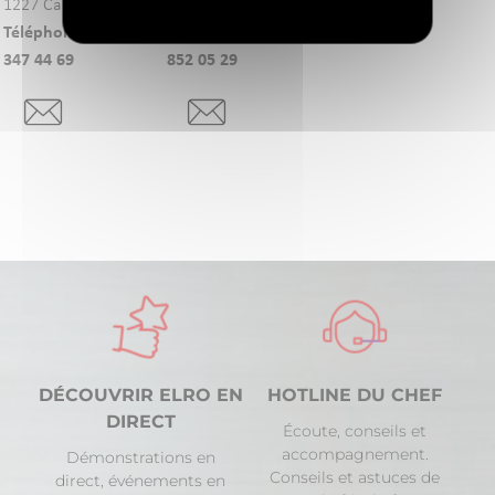
1227 Carouge
2053 Cernier
Téléphone: +41 (0)22
Téléphone: +41 (0)32
347 44 69
852 05 29
DÉCOUVRIR ELRO EN
HOTLINE DU CHEF
DIRECT
Écoute, conseils et
accompagnement.
Démonstrations en
Conseils et astuces de
direct, événements en