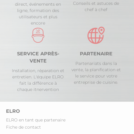
Conseils et astuces de
direct, événements en
chef à chef
ligne, formation des
utilisateurs et plus
encore
SERVICE APRÈS-
PARTENAIRE
VENTE
Partenariats dans la
vente, la planification et
Installation, réparation et
le service pour votre
entretien. L'équipe ELRO
entreprise de cuisine.
fait la différence à
chaque itnervention
ELRO
ELRO en tant que partenaire
Fiche de contact