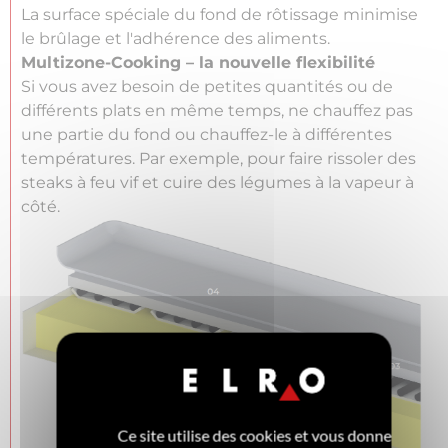
La surface spéciale du fond de rôtissage minimise
le brûlage et l'adhérence des aliments.
Multizone-Cooking – la nouvelle flexibilité
Si vous avez besoin de petites quantités ou de
différents plats en même temps, ne chauffez pas
une partie du fond ou chauffez-le à différentes
températures. Par exemple, pour faire rissoler des
steaks à feu vif et cuire des légumes à la vapeur à
côté.
Ce site utilise des cookies et vous donne