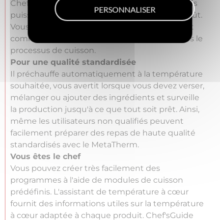
Chef's Guide vous aide à cuisiner pour que vous
PERSONNALISER
puissiez vous concentrer pleinement sur le goût.
Vous choisissez ce que vous voulez préparer et
comment, et Chef's Guide vous guide à travers le
processus de cuisson.
Pour une qualité standardisée
Il préchauffe automatiquement à la température
souhaitée, vous avertit lorsque vous devez verser,
mélanger ou ajouter des ingrédients et surveille
la production jusqu'à ce que tout soit prêt. Ainsi,
même les utilisateurs non qualifiés peuvent
facilement préparer des repas de haute qualité
standardisés avec le MetaTherm.
Vous êtes le chef
Vous pouvez créer très facilement des
programmes à l'aide de modules de cuisson
prédéfinis. L'assistant de température à cœur
fournit des informations utiles sur la température
à cœur adaptée à chaque produit. Chef'sGuide