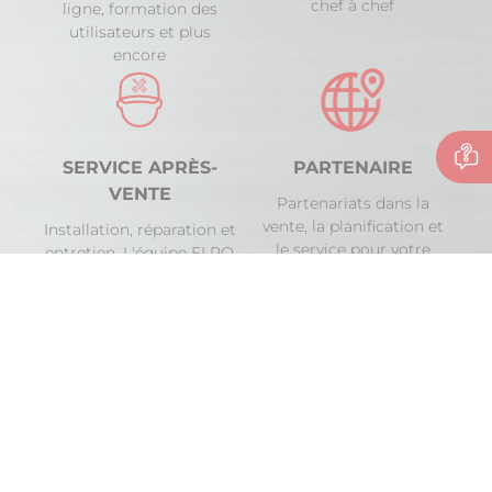
chef à chef
ligne, formation des
utilisateurs et plus
encore
SERVICE APRÈS-
PARTENAIRE
VENTE
Partenariats dans la
vente, la planification et
Installation, réparation et
le service pour votre
entretien. L'équipe ELRO
entreprise de cuisine.
fait la différence à
chaque itnervention
ELRO
ELRO en tant que partenaire
Fiche de contact
Informations