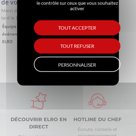
de vous accueillir
le contrôle sur ceux que vous souhaitez
activer
Merci de vous inscrire au plus
tard le 15 juin 2026.
Équipe
Téléphone:
TOUT ACCEPTER
événementielle
+41 (0)79
ELRO
150 16 73
TOUT REFUSER
PERSONNALISER
DÉCOUVRIR ELRO EN
HOTLINE DU CHEF
DIRECT
Écoute, conseils et
accompagnement.