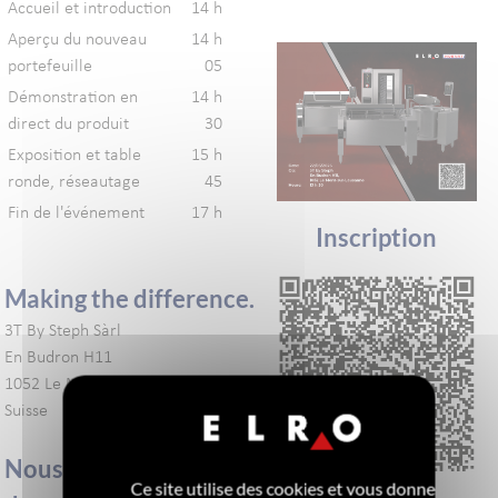
Accueil et introduction
14 h
Aperçu du nouveau
14 h
portefeuille
05
Démonstration en
14 h
direct du produit
30
Exposition et table
15 h
ronde, réseautage
45
Fin de l'événement
17 h
Inscription
Making the difference.
3T By Steph Sàrl
En Budron H11
1052 Le Mont-sur-Lausanne
Suisse
Nous nous réjouissons
Ce site utilise des cookies et vous donne