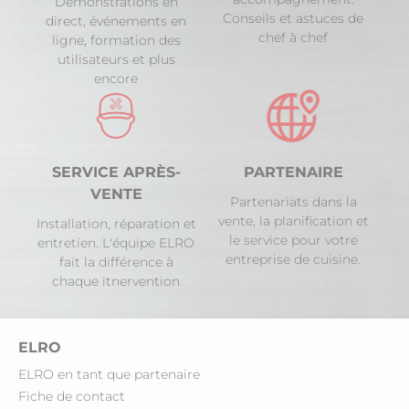
Démonstrations en
Conseils et astuces de
direct, événements en
chef à chef
ligne, formation des
utilisateurs et plus
encore
SERVICE APRÈS-
PARTENAIRE
VENTE
Partenariats dans la
vente, la planification et
Installation, réparation et
le service pour votre
entretien. L'équipe ELRO
entreprise de cuisine.
fait la différence à
chaque itnervention
ELRO
ELRO en tant que partenaire
Fiche de contact