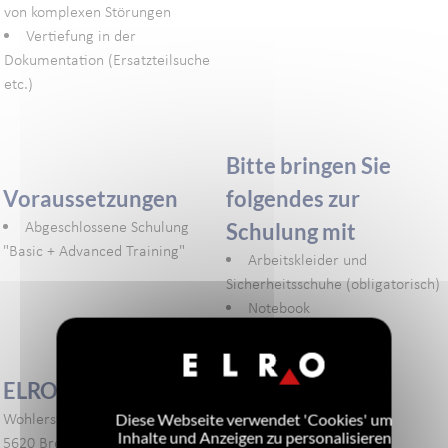
von komplexen Störungen
Vertiefung in der
Dokumentation (Ersatzteilsuche
etc.)
Bitte bringen Sie
Voraussetzungen
folgendes zur
Abgeschlossene Schulung
Schulung mit
"Basic + Advanced Training"
Arbeitskleider und
Sicherheitsschuhe (obligatorisch)
Notebook
ELRO Schulungszentrum
Wohlerstrasse 47
Diese Webseite verwendet 'Cookies' um
Inhalte und Anzeigen zu personalisieren
5620 Bremgarten