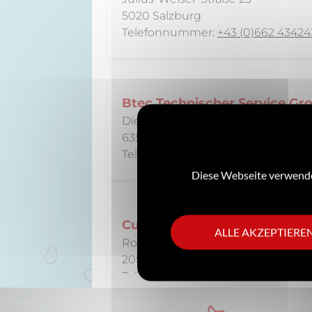
5020 Salzburg
Telefonnummer:
+43 (0)662 43424
Btec Technischer Service G
Dieselstraße 10
63512 Hainburg
Telefonnummer:
+49 6182 9515910
Diese Webseite verwendet
Cuisinox SA
ALLE AKZEPTIERE
Route de la Taille 5
2053 Cernier
Telefonnummer:
+41 (0)32 852 05 