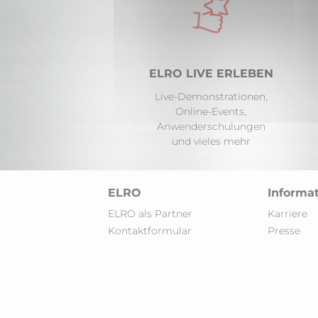
Dep Cuisines
Route des Jeunes 23
1227 Carouge
ELRO LIVE ERLEBEN
Telefonnummer:
+41 (0)22 347 44 
Live-Demonstrationen,
Online-Events,
Anwenderschulungen
und vieles mehr
Elite Kitchen Service Ltd.
48-48A Eagle wharf road
ELRO
Informa
N1 7ED, London
Telefonnummer:
+44 7860 774 64
ELRO als Partner
Karriere
Kontaktformular
Presse
ELRO Grossküchen GmbH De
Industriering Ost 31