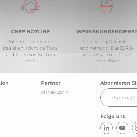
CHEF HOTLINE
WERKSKUNDENDIENS
69
Zuhören, beraten und
Installation, Reparatur
begleiten. Wichtige Tipps
und Wartung. Das ELRO-
und Tricks von Koch zu
Serviceteam macht den
Koch.
Unterschied.
tion
Partner
Abonnieren Si
4
Planer-Login
Folge uns
utschland