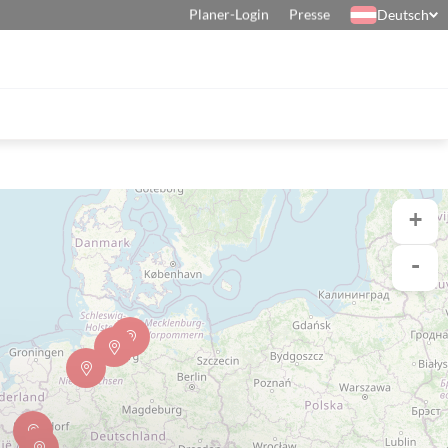
Planer-Login
Presse
Deutsch
+
-
Herdanlagen
Chef'sCombi