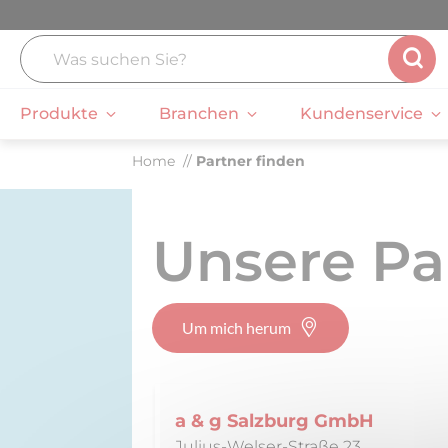
Produkte
Branchen
Kundenservice
Home
Partner finden
Gemeinschaftsverpflegung
Erleben
Kunden
Über uns
Bildungsst
Hotellerie 
Marine
Koch-Hotline
Küchenprojekte
Verkaufsteam
Gastronom
Unsere Pa
Verwaltun
Airline Catering
Technischer Service
Karriere
Administra
Care
Downloads
Um mich herum
MetaTherm
VacuTherm
a & g Salzburg GmbH
Julius-Welser-Straße 23