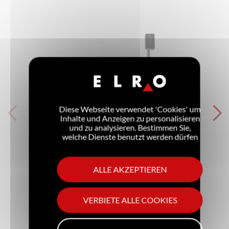
Diese Webseite verwendet 'Cookies' um
Inhalte und Anzeigen zu personalisieren
und zu analysieren. Bestimmen Sie,
welche Dienste benutzt werden dürfen
MetaTherm
Neun Garverfahren in einem einzigen
ALLE AKZEPTIEREN
Kochsystem
VERBIETE ALLE COOKIES
Zum Produkt