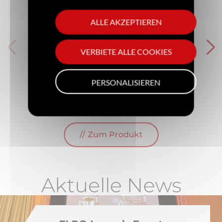
ALLE AKZEPTIEREN
VERBIETE ALLE COOKIES
MetaTherm
PERSONALISIEREN
Neun Garverfahren in einem einzigen
Kochsystem
Zum Produkt
Aktuelle News