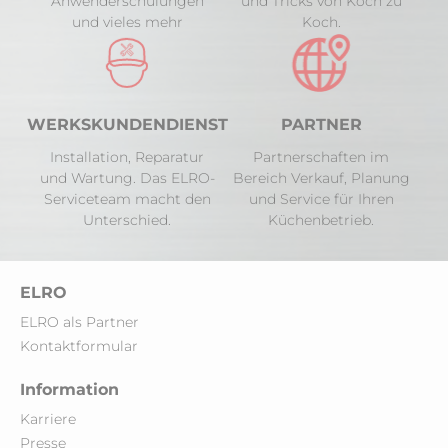
Anwenderschulungen
und Tricks von Koch zu
und vieles mehr
Koch.
WERKSKUNDENDIENST
PARTNER
Installation, Reparatur
Partnerschaften im
und Wartung. Das ELRO-
Bereich Verkauf, Planung
Serviceteam macht den
und Service für Ihren
Unterschied.
Küchenbetrieb.
ELRO
ELRO als Partner
Kontaktformular
Information
Karriere
Presse