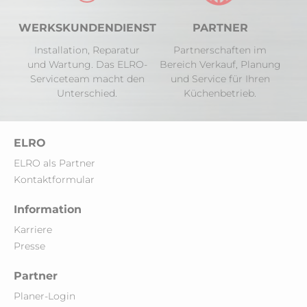
WERKSKUNDENDIENST
PARTNER
Installation, Reparatur
Partnerschaften im
und Wartung. Das ELRO-
Bereich Verkauf, Planung
Serviceteam macht den
und Service für Ihren
Unterschied.
Küchenbetrieb.
ELRO
ELRO als Partner
Kontaktformular
Information
Karriere
Presse
Partner
Planer-Login