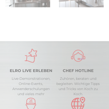
ELRO LIVE ERLEBEN
CHEF HOTLINE
Live-Demonstrationen,
Zuhören, beraten und
Online-Events,
begleiten. Wichtige Tipps
Anwenderschulungen
und Tricks von Koch zu
und vieles mehr
Koch.