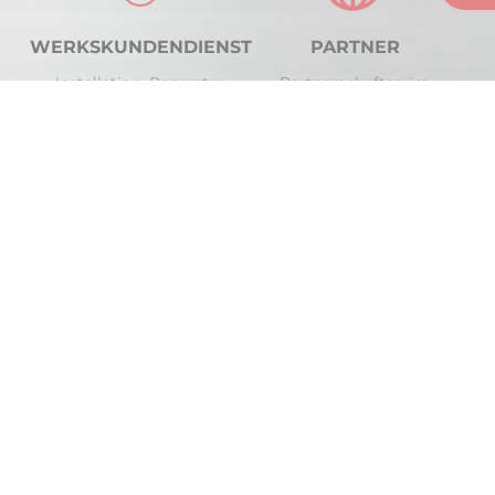
WERKSKUNDENDIENST
PARTNER
Installation, Reparatur
Partnerschaften im
und Wartung. Das ELRO-
Bereich Verkauf, Planung
Serviceteam macht den
und Service für Ihren
Unterschied.
Küchenbetrieb.
ELRO
ELRO als Partner
Kontaktformular
Information
Karriere
Presse
Partner
Planer-Login