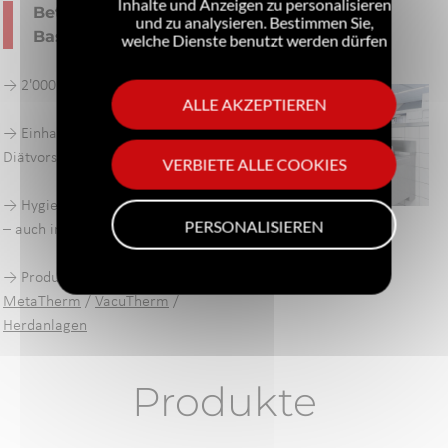
Inhalte und Anzeigen zu personalisieren
Bethesda Spital
und zu analysieren. Bestimmen Sie,
Basel - Krankenhaus
welche Dienste benutzt werden dürfen
→ 2'000 Mahlzeiten pro Tag
ALLE AKZEPTIEREN
→ Einhaltung von besonderen
Diätvorschriften beim Kochen
VERBIETE ALLE COOKIES
→ Hygiene hat oberste Priorität
PERSONALISIEREN
– auch in der Küche
→ Produkte im Einsatz:
MetaTherm
/
VacuTherm
/
Herdanlagen
Produkte