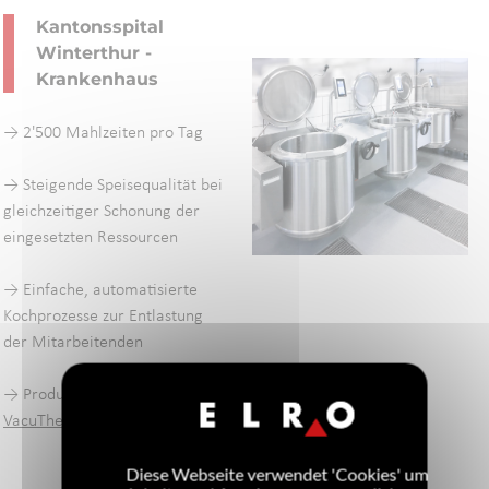
Kantonsspital
Winterthur -
Krankenhaus
→ 2'500 Mahlzeiten pro Tag
→
Steigende Speisequalität bei
gleichzeitiger Schonung der
eingesetzten Ressourcen
→ Einfache, automatisierte
Kochprozesse zur Entlastung
der Mitarbeitenden
→ Produkte im Einsatz:
VacuTherm
Diese Webseite verwendet 'Cookies' um