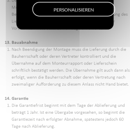
Der Käufer bzw. dessen Bauleitung hat nach erfolgter
Montage der Bauteile für genügend Schutz vor Schlag,
PERSONALISIEREN
Beschmutzung und Beschädigung zu sorgen. Eine Haftung des
Lieferanten für die Folgen einer Nichtbeachtung dieser
Vorschriften muss ausdrücklich abgelehnt werden.
13. Bauabnahme
Nach Beendigung der Montage muss die Lieferung durch die
Bauherrschaft oder deren Vertreter kontrolliert und die
Übernahme auf dem Monteurrapport oder Lieferschein
schriftlich bestätigt werden. Die Übernahme gilt auch dann als
erfolgt, wenn die Bauherrschaft oder deren Vertretung nach
zweimaliger Aufforderung zu diesem Anlass nicht Hand bietet.
14. Garantie
Die Garantiefrist beginnt mit dem Tage der Ablieferung und
beträgt 1 Jahr. Ist eine Übergabe vorgesehen, so beginnt die
Garantiezeit nach erfolgter Abnahme, spätestens jedoch 60
Tage nach Ablieferung.